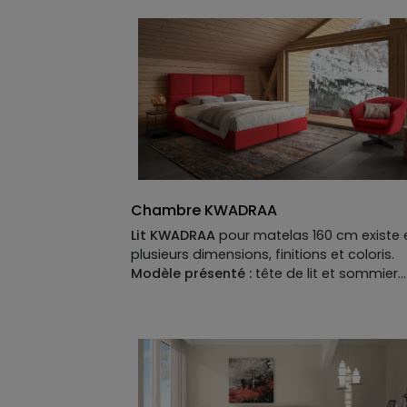
Chambre KWADRAA
Lit KWADRAA
pour matelas 160 cm existe 
plusieurs dimensions, finitions et coloris.
Modèle présenté :
tête de lit et sommier
tapissier pour matelas 160 x 200 cm, L.184 
H.124 x P.216 cm en MDF, bois de pin et
panneaux d’aggloméré recouvert de tissu
mousses de différentes densités et resso
ensachés.
Descriptif technique du modèle présenté