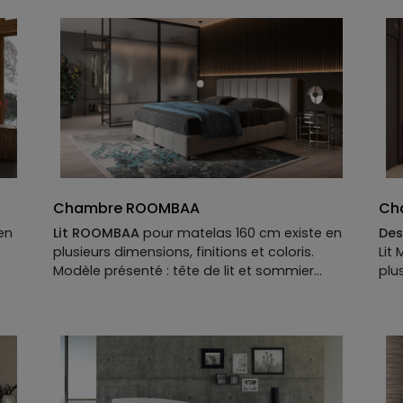
Chambre ROOMBAA
Ch
en
Lit ROOMBAA
pour matelas 160 cm existe en
Des
plusieurs dimensions, finitions et coloris.
Lit
Modèle présenté : tête de lit et sommier
plu
x
tapissier pour matelas 160 x 200 cm, L.190 x
dim
H.112 x P.225 cm en MDF et panneaux
pos
,
d’aggloméré recouvert de tissu, mousses de
Mod
rts
différentes densités et ressorts ensachés.
mat
Descriptif technique du modèle présenté :
160
 :
Tête de lit :
MDF et panneaux d’aggloméré
laq